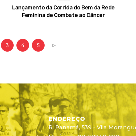
Lançamento da Corrida do Bem da Rede
Feminina de Combate ao Câncer
3
4
5
⊳
ENDEREÇO
R. Panamá, 539 - Vila Morangu