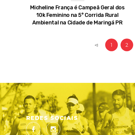
Micheline França é Campeã Geral dos
10k Feminino na 5° Corrida Rural
Ambiental na Cidade de Maringá PR
⊲
1
2
REDES SOCIAIS