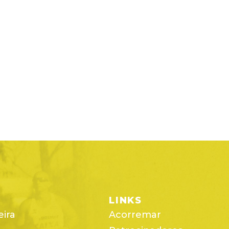
LINKS
eira
Acorremar