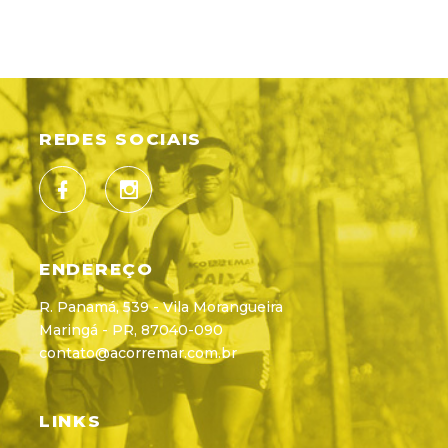
REDES SOCIAIS
ENDEREÇO
R. Panamá, 539 - Vila Morangueira
Maringá - PR, 87040-090
contato@acorremar.com.br
LINKS