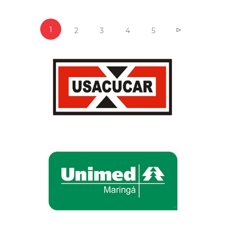
1
⊳
2
3
4
5