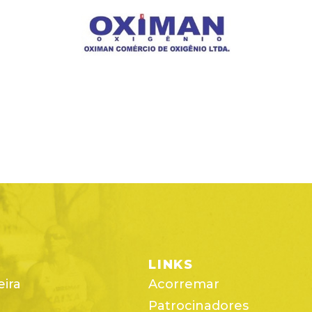
LINKS
eira
Acorremar
Patrocinadores