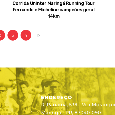
Corrida Uninter Maringá Running Tour
Fernando e Micheline campeões geral
14km
2
3
4
⊳
ENDEREÇO
R. Panamá, 539 - Vila Morangu
Maringá - PR, 87040-090